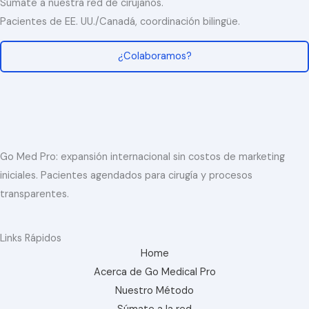
Súmate a nuestra red de cirujanos.
m
t
s
Pacientes de EE. UU./Canadá, coordinación bilingüe.
e
o
j
:
¿Colaboramos?
o
r
h
o
r
a
Go Med Pro: expansión internacional sin costos de marketing
r
iniciales. Pacientes agendados para cirugía y procesos
i
transparentes.
o
p
Links Rápidos
a
Home
r
Acerca de Go Medical Pro
a
Nuestro Método
c