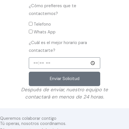
i
y
l
l
¿Cómo prefieres que te
d
e
é
contactemos?
a
s
f
M
Telefono
d
t
o
e
Whats App
m
a
n
t
é
¿Cuál es el mejor horario para
d
o
o
d
contactarte?
o
d
i
d
¿
o
c
o
C
d
a
n
u
e
Enviar Solicitud
d
á
c
Después de enviar, nuestro equipo te
e
l
o
contactará en menos de 24 horas.
o
e
n
p
s
t
e
e
a
Queremos colaborar contigo
r
l
Tú operas, nosotros coordinamos.
c
a