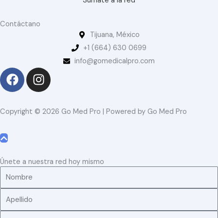
Súmate a la red
o
n
Contáctano
Tijuana, México
t
+1 (664) 630 0699
a
info@gomedicalpro.com
c
F
I
t
a
n
a
c
s
r
e
t
Copyright © 2026 Go Med Pro | Powered by Go Med Pro
t
b
a
e
o
g
?
o
r
k
a
Únete a nuestra red hoy mismo
m
Nombre
Apellido
Especialidad